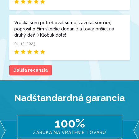
Vrecká som potreboval súrne, zavolal som im,
poprosil o čím skoršie dodanie a tovar prišiel na
druhý deň :) Klobúk dole!
01. 12. 2023
Ďalšia recenzia
Nadštandardná garancia
100%
ZÁRUKA NA VRÁTENIE TOVARU