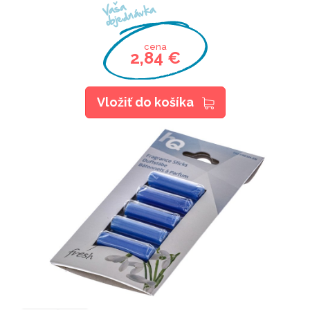
Vaša
objednávka
cena
2,84 €
Vložiť do košíka