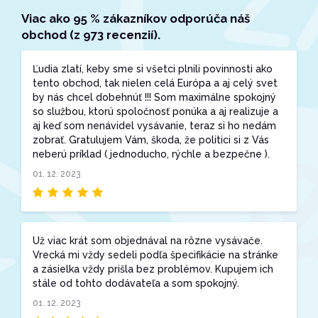
Viac ako 95 % zákazníkov odporúča náš
obchod (z 973 recenzií).
Ľudia zlatí, keby sme si všetci plnili povinnosti ako
tento obchod, tak nielen celá Európa a aj celý svet
by nás chcel dobehnúť !!! Som maximálne spokojný
so službou, ktorú spoločnosť ponúka a aj realizuje a
aj keď som nenávidel vysávanie, teraz si ho nedám
zobrať. Gratulujem Vám, škoda, že politici si z Vás
neberú príklad ( jednoducho, rýchle a bezpečne ).
01. 12. 2023
Už viac krát som objednával na rôzne vysávače.
Vrecká mi vždy sedeli podľa špecifikácie na stránke
a zásielka vždy prišla bez problémov. Kupujem ich
stále od tohto dodávateľa a som spokojný.
01. 12. 2023