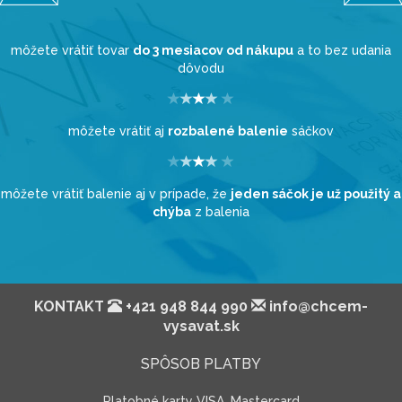
môžete vrátiť tovar
do 3 mesiacov od nákupu
a to bez udania
dôvodu
môžete vrátiť aj
rozbalené balenie
sáčkov
môžete vrátiť balenie aj v prípade, že
jeden sáčok je už použitý a
chýba
z balenia
KONTAKT
+421 948 844 990
info@chcem-
vysavat.sk
SPÔSOB PLATBY
Platobné karty VISA, Mastercard