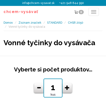
info@chcem-vysavat.sk
+421 948 844 990
chcem-vysávať
0
Toggle
navigat
Domov
Zoznam značiek
STANDARD
CHSR 2050
Vonné tyčinky do vysávača
Vonné tyčinky do vysávača
Vyberte si počet produktov...
kus