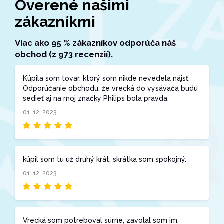
Overené našimi
zákazníkmi
Viac ako 95 % zákazníkov odporúča náš
obchod (z 973 recenzií).
Kúpila som tovar, ktorý som nikde nevedela nájsť.
Odporúčanie obchodu, že vrecká do vysávača budú
sedieť aj na moj značky Philips bola pravda.
01. 12. 2023
kúpil som tu už druhý krát, skrátka som spokojný.
01. 12. 2023
Vrecká som potreboval súrne, zavolal som im,