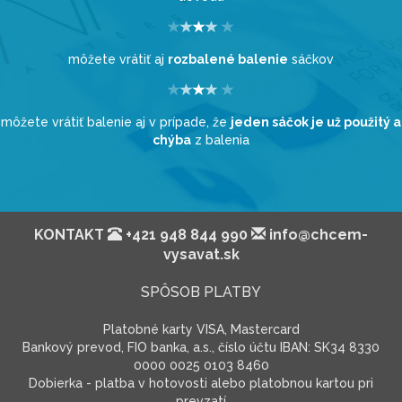
môžete vrátiť aj
rozbalené balenie
sáčkov
môžete vrátiť balenie aj v prípade, že
jeden sáčok je už použitý a
chýba
z balenia
KONTAKT
+421 948 844 990
info@chcem-
vysavat.sk
SPÔSOB PLATBY
Platobné karty VISA, Mastercard
Bankový prevod, FIO banka, a.s., číslo účtu IBAN: SK34 8330
0000 0025 0103 8460
Dobierka - platba v hotovosti alebo platobnou kartou pri
prevzatí