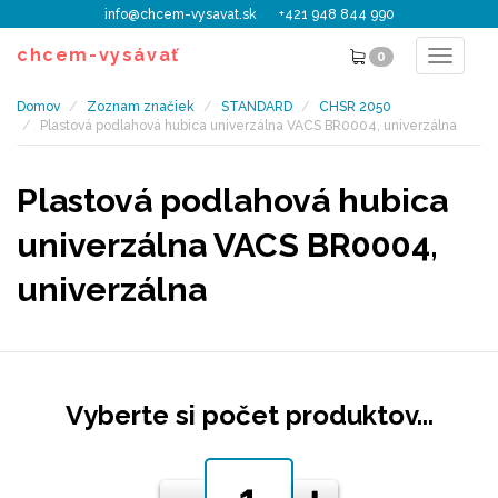
info@chcem-vysavat.sk
+421 948 844 990
chcem-vysávať
0
Toggle
navigat
Domov
Zoznam značiek
STANDARD
CHSR 2050
Plastová podlahová hubica univerzálna VACS BR0004, univerzálna
Plastová podlahová hubica
univerzálna VACS BR0004,
univerzálna
Vyberte si počet produktov...