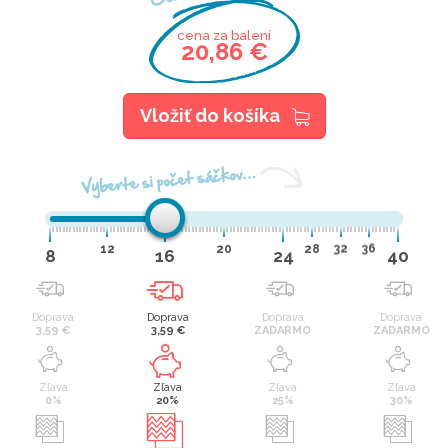
cena za balení
20,86 €
Vložiť do košíka
Vyberte si počet sáčkov…
12
20
28
32
36
8
16
24
40
Doprava
Doprava
Doprava
Doprava
3,59 €
3,59 €
ZADARMO
ZADARMO
Zľava
Zľava
Zľava
Zľava
0%
20%
25%
30%