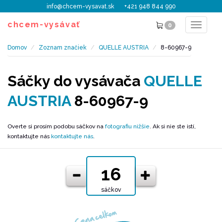
info@chcem-vysavat.sk
+421 948 844 990
chcem-vysávať
0
Toggle
navigat
Domov
Zoznam značiek
QUELLE AUSTRIA
8-60967-9
Sáčky do vysávača
QUELLE
AUSTRIA
8-60967-9
Overte si prosím podobu sáčkov na
fotografiu nižšie
. Ak si nie ste istí,
kontaktujte nás
kontaktujte nás
.
sáčkov
Cena celkom