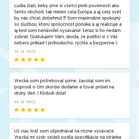
Ľudia zlatí, keby sme si všetci plnili povinnosti ako
tento obchod, tak nielen celá Európa a aj celý svet
by nás chcel dobehnúť !!! Som maximálne spokojný
so službou, ktorú spoločnosť ponúka a aj realizuje a
aj keď som nenávidel vysávanie, teraz si ho nedám
zobrať. Gratulujem Vám, škoda, že politici si z Vás
neberú príklad ( jednoducho, rýchle a bezpečne ).
01. 12. 2023
Vrecká som potreboval súrne, zavolal som im,
poprosil o čím skoršie dodanie a tovar prišiel na
druhý deň :) Klobúk dole!
01. 12. 2023
Už viac krát som objednával na rôzne vysávače.
Vrecká mi vždy sedeli podľa špecifikácie na stránke