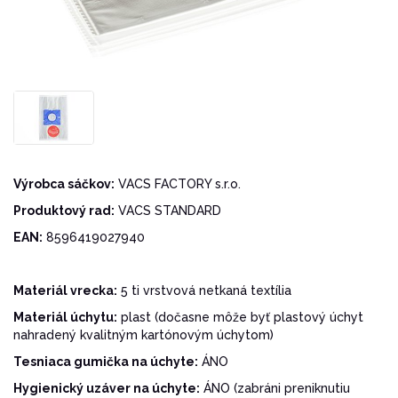
Výrobca sáčkov:
VACS FACTORY s.r.o.
Produktový rad:
VACS STANDARD
EAN:
8596419027940
Materiál vrecka:
5 ti vrstvová netkaná textília
Materiál úchytu:
plast (dočasne môže byť plastový úchyt
nahradený kvalitným kartónovým úchytom)
Tesniaca gumička na úchyte:
ÁNO
Hygienický uzáver na úchyte:
ÁNO (zabráni preniknutiu