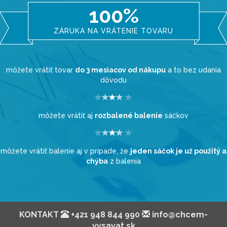
100%
ZÁRUKA NA VRÁTENIE TOVARU
môžete vrátiť tovar
do 3 mesiacov od nákupu
a to bez udania
dôvodu
môžete vrátiť aj
rozbalené balenie
sáčkov
môžete vrátiť balenie aj v prípade, že
jeden sáčok je už použitý a
chýba
z balenia
KONTAKT
+421 948 844 990
info@chcem-
vysavat.sk