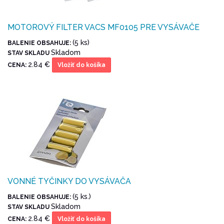
MOTOROVÝ FILTER VACS MF0105 PRE VYSÁVAČE
(5 ks)
BALENIE OBSAHUJE:
Skladom
STAV SKLADU
2.84 €
CENA:
Vložiť do košíka
VONNÉ TYČINKY DO VYSÁVAČA
(5 ks.)
BALENIE OBSAHUJE:
Skladom
STAV SKLADU
2.84 €
CENA:
Vložiť do košíka