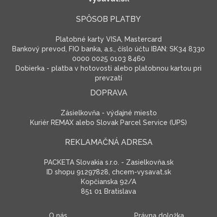
SPÔSOB PLATBY
Platobné karty VISA, Mastercard
Bankový prevod, FIO banka, a.s., číslo účtu IBAN: SK34 8330
0000 0025 0103 8460
Dobierka - platba v hotovosti alebo platobnou kartou pri
prevzatí
DOPRAVA
Zásielkovňa - výdajné miesto
Kuriér REMAX alebo Slovak Parcel Service (UPS)
REKLAMAČNÁ ADRESA
PACKETA Slovakia s.r.o. - Zasielkovňa.sk
ID shopu 91297828, chcem-vysavat.sk
Kopčianska 92/A
851 01 Bratislava
O nás
Právna doložka