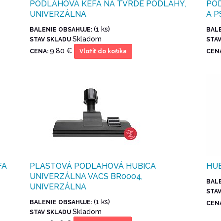
PODLAHOVÁ KEFA NA TVRDÉ PODLAHY,
POD
UNIVERZÁLNA
A P
(1 ks)
BALENIE OBSAHUJE:
BAL
Skladom
STAV SKLADU
STA
9.80 €
CENA:
CEN
Vložiť do košíka
FA
PLASTOVÁ PODLAHOVÁ HUBICA
HUB
UNIVERZÁLNA VACS BR0004,
BAL
UNIVERZÁLNA
STA
(1 ks)
BALENIE OBSAHUJE:
CEN
Skladom
STAV SKLADU