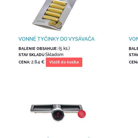
VONNÉ TYČINKY DO VYSÁVAČA
VON
(5 ks.)
BALENIE OBSAHUJE:
BAL
Skladom
STAV SKLADU
STA
2.84 €
CENA:
CEN
Vložiť do košíka