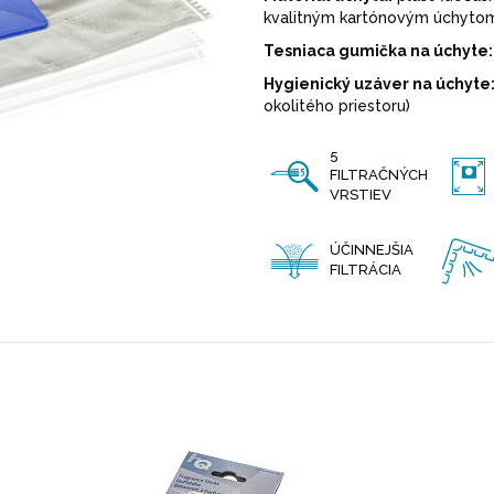
kvalitným kartónovým úchyto
Tesniaca gumička na úchyte:
Hygienický uzáver na úchyte
okolitého priestoru)
5
FILTRAČNÝCH
VRSTIEV
ÚČINNEJŠIA
FILTRÁCIA