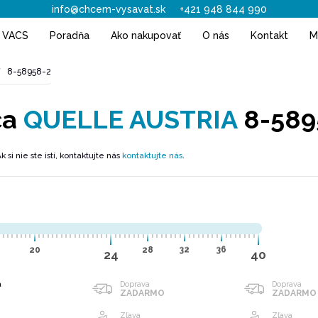
info@chcem-vysavat.sk
+421 948 844 990
h VACS
Poradňa
Ako nakupovať
O nás
Kontakt
M
8-58958-2
ča
QUELLE AUSTRIA
8-589
Ak si nie ste istí, kontaktujte nás
kontaktujte nás
.
20
28
32
36
24
40
a
Doprava
Doprava
ZADARMO
ZADARMO
Zľava
Zľava