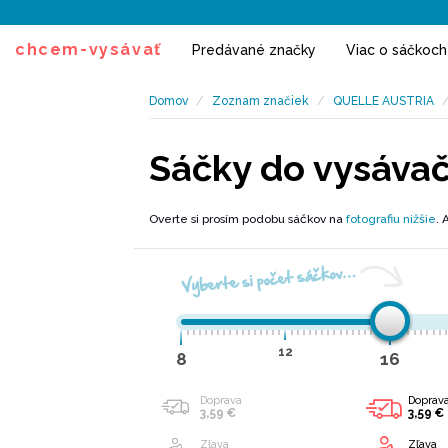
chcem-vysávať
Predávané značky
Viac o sáčkoc
Domov
Zoznam značiek
QUELLE AUSTRIA
Sáčky do vysáva
Overte si prosím podobu sáčkov na
fotografiu nižšie
. 
Vyberte si počet sáčkov…
12
8
16
Doprava
Doprav
3,59 €
3,59 €
Zľava
Zľava