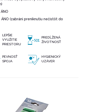
m)
ÁNO
:
ÁNO (zabráni preniknutiu nečistôt do
LEPŠIE
PREDĹŽENÁ
VYUŽITIE
ŽIVOTNOSŤ
PRIESTORU
PEVNOSŤ
HYGIENICKÝ
SPOJA
UZÁVER