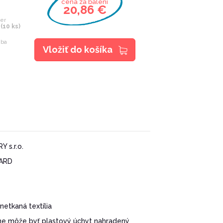
cena za balení
20,86 €
ter
10 ks)
mba
Vložiť do košíka
 s.r.o.
ARD
netkaná textília
ne môže byť plastový úchyt nahradený