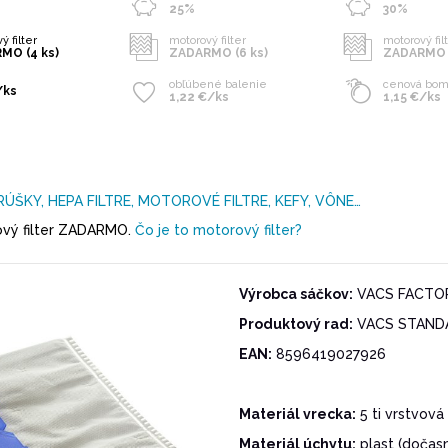
25%
30%
ý filter
motorový filter
motorový fil
MO (4 ks)
ZADARMO (6 ks)
ZADARMO (
obľúbené balenie
cenová bo
/ks
1,22 €/ks
1,15 €/ks
RÚŠKY, HEPA FILTRE, MOTOROVÉ FILTRE, KEFY, VÔNE…
vý filter ZADARMO.
Čo je to motorový filter?
Výrobca sáčkov:
VACS FACTORY
Produktový rad:
VACS STAND
EAN:
8596419027926
Materiál vrecka:
5 ti vrstvová 
Materiál úchytu:
plast (dočas