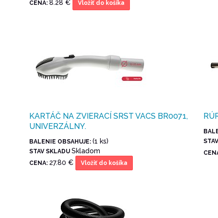
8.28 €
CENA:
Vložiť do košíka
KARTÁČ NA ZVIERACÍ SRST VACS BR0071,
RÚR
UNIVERZÁLNY.
BAL
(1 ks)
STA
BALENIE OBSAHUJE:
Skladom
STAV SKLADU
CEN
27.80 €
CENA:
Vložiť do košíka