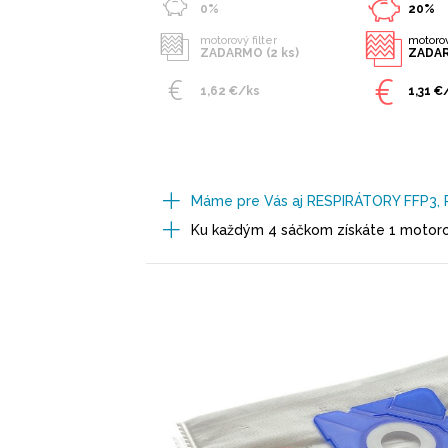
0%
20%
motorový filter
motorov
ZADARMO (2 ks)
ZADAR
1,62 €/ks
1,31 €
Máme pre Vás aj RESPIRÁTORY FFP3, 
Ku každým 4 sáčkom získáte 1 motoro