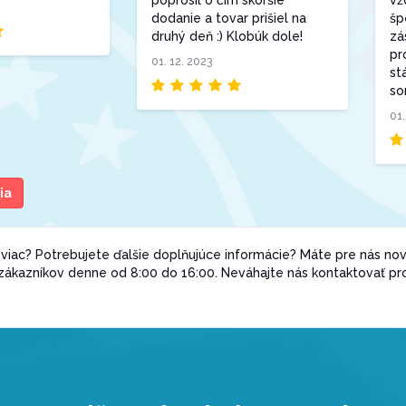
dodanie a tovar prišiel na
šp
druhý deň :) Klobúk dole!
zá
pr
01. 12. 2023
st
so
01.
ia
iac? Potrebujete ďalšie doplňujúce informácie? Máte pre nás nov
 zákazníkov denne od 8:00 do 16:00. Neváhajte nás kontaktovať p