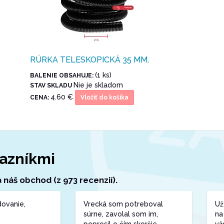
RÚRKA TELESKOPICKÁ 35 MM.
(1 ks)
BALENIE OBSAHUJE:
Nie je skladom
STAV SKLADU
4.60 €
CENA:
Vložiť do košíka
azníkmi
náš obchod (z 973 recenzií).
ovanie,
Vrecká som potreboval
Už
súrne, zavolal som im,
na
poprosil o čím skoršie
vž