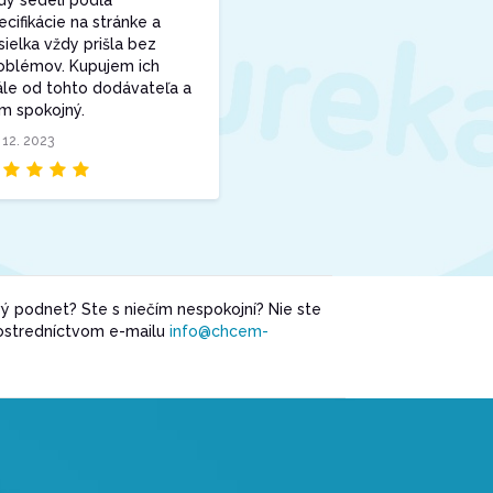
ecifikácie na stránke a
sielka vždy prišla bez
oblémov. Kupujem ich
ále od tohto dodávateľa a
m spokojný.
 12. 2023
ý podnet? Ste s niečím nespokojní? Nie ste
rostredníctvom e-mailu
info@chcem-