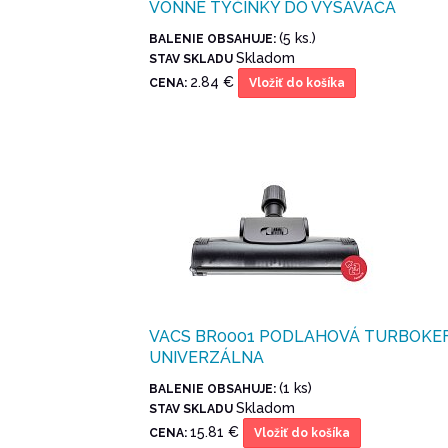
VONNÉ TYČINKY DO VYSÁVAČA
(5 ks.)
BALENIE OBSAHUJE:
Skladom
STAV SKLADU
2.84 €
CENA:
Vložiť do košíka
VACS BR0001 PODLAHOVÁ TURBOKE
UNIVERZÁLNA
(1 ks)
BALENIE OBSAHUJE:
Skladom
STAV SKLADU
15.81 €
CENA:
Vložiť do košíka