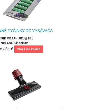
NÉ TYČINKY DO VYSÁVAČA
(5 ks.)
ENIE OBSAHUJE:
Skladom
V SKLADU
2.84 €
A:
Vložiť do košíka