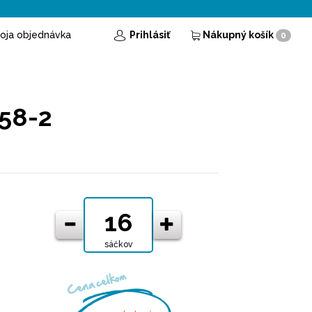
oja objednávka
Prihlásiť
Nákupný košík
0
58-2
sáčkov
Cena celkom