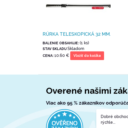
RÚRKA TELESKOPICKÁ 32 MM.
(1 ks)
BALENIE OBSAHUJE:
Skladom
STAV SKLADU
10.60 €
CENA:
Vložiť do košíka
Overené našimi zák
Viac ako 95 % zákazníkov odporúča 
Dobré obchod
rýchle...