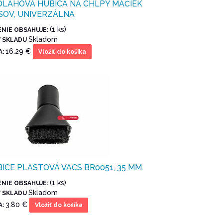
LAHOVÁ HUBICA NA CHLPY MAČIEK
SOV, UNIVERZÁLNA
(1 ks)
ENIE OBSAHUJE:
Skladom
V SKLADU
16.29 €
A:
Vložiť do košíka
ICE PLASTOVÁ VACS BR0051, 35 MM.
(1 ks)
ENIE OBSAHUJE:
Skladom
V SKLADU
3.80 €
A:
Vložiť do košíka