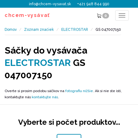
info@chcem-vysavat.sk
+421 948 844 990
chcem-vysávať
0
Toggle
navigat
Domov
Zoznam značiek
ELECTROSTAR
GS 047007150
Sáčky do vysávača
ELECTROSTAR
GS
047007150
Overte si prosím podobu sáčkov na
fotografiu nižšie
. Ak si nie ste istí,
kontaktujte nás
kontaktujte nás
.
Vyberte si počet produktov...