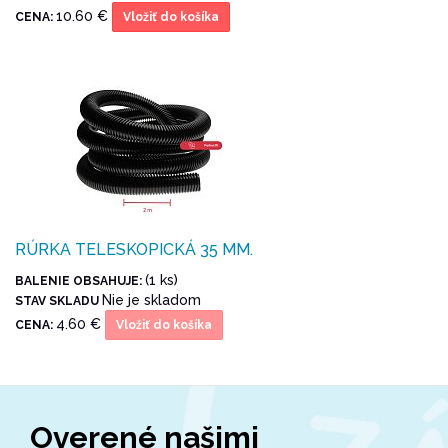
10.60 €
CENA:
Vložiť do košíka
RÚRKA TELESKOPICKÁ 35 MM.
(1 ks)
BALENIE OBSAHUJE:
Nie je skladom
STAV SKLADU
4.60 €
CENA:
Vložiť do košíka
Overené našimi