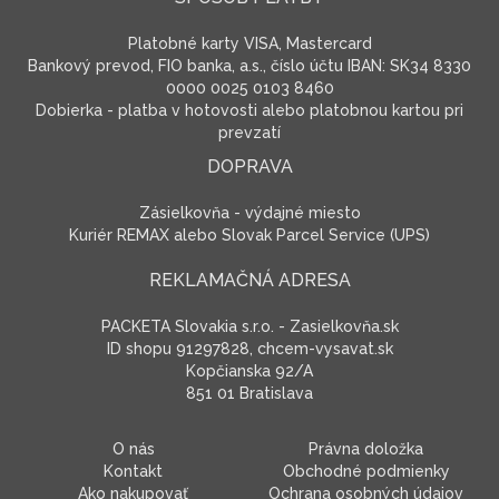
Platobné karty VISA, Mastercard
Bankový prevod, FIO banka, a.s., číslo účtu IBAN: SK34 8330
0000 0025 0103 8460
Dobierka - platba v hotovosti alebo platobnou kartou pri
prevzatí
DOPRAVA
Zásielkovňa - výdajné miesto
Kuriér REMAX alebo Slovak Parcel Service (UPS)
REKLAMAČNÁ ADRESA
PACKETA Slovakia s.r.o. - Zasielkovňa.sk
ID shopu 91297828, chcem-vysavat.sk
Kopčianska 92/A
851 01 Bratislava
O nás
Právna doložka
Kontakt
Obchodné podmienky
Ako nakupovať
Ochrana osobných údajov