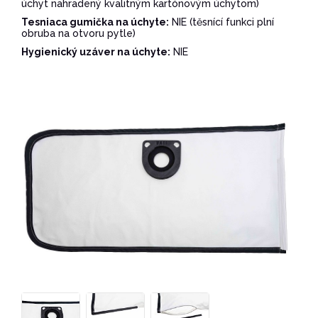
úchyt nahradený kvalitným kartónovým úchytom)
Tesniaca gumička na úchyte:
NIE (těsnící funkci plní
obruba na otvoru pytle)
Hygienický uzáver na úchyte:
NIE