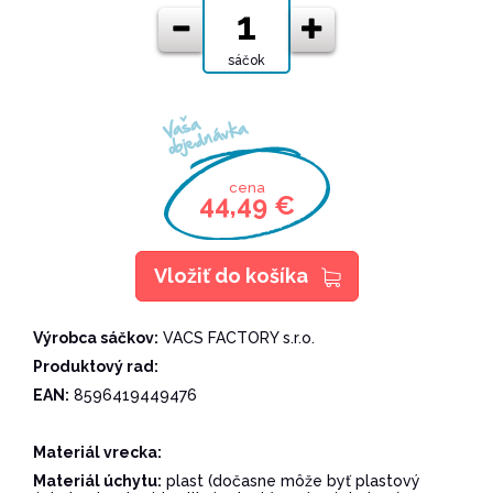
sáčok
Vaša
objednávka
cena
44,49 €
Vložiť do košíka
Výrobca sáčkov:
VACS FACTORY s.r.o.
Produktový rad:
EAN:
8596419449476
Materiál vrecka:
Materiál úchytu:
plast (dočasne môže byť plastový