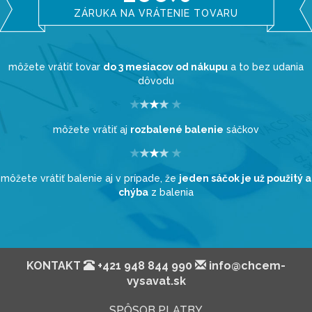
ZÁRUKA NA VRÁTENIE TOVARU
môžete vrátiť tovar
do 3 mesiacov od nákupu
a to bez udania
dôvodu
môžete vrátiť aj
rozbalené balenie
sáčkov
môžete vrátiť balenie aj v prípade, že
jeden sáčok je už použitý a
chýba
z balenia
KONTAKT
+421 948 844 990
info@chcem-
vysavat.sk
SPÔSOB PLATBY