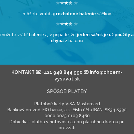
môžete vrátiť aj
rozbalené balenie
sáčkov
môžete vrátiť balenie aj v prípade, že
jeden sáčok je už použitý a
chýba
z balenia
KONTAKT
+421 948 844 990
info@chcem-
vysavat.sk
SPÔSOB PLATBY
Platobné karty VISA, Mastercard
Bankový prevod, FIO banka, a.s., číslo účtu IBAN: SK34 8330
0000 0025 0103 8460
Dobierka - platba v hotovosti alebo platobnou kartou pri
prevzatí