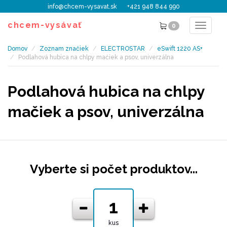
info@chcem-vysavat.sk
+421 948 844 990
chcem-vysávať
0
Toggle
navigat
Domov
Zoznam značiek
ELECTROSTAR
eSwift 1220 AS+
Podlahová hubica na chlpy mačiek a psov, univerzálna
Podlahová hubica na chlpy
mačiek a psov, univerzálna
Vyberte si počet produktov...
kus