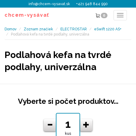
info@chcem-vysavat.sk
+421 948 844 990
chcem-vysávať
0
Toggle
navigat
Domov
Zoznam značiek
ELECTROSTAR
eSwift 1220 AS+
Podlahová kefa na tvrdé podlahy, univerzálna
Podlahová kefa na tvrdé
podlahy, univerzálna
Vyberte si počet produktov...
kus