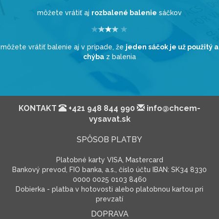
môžete vrátiť aj
rozbalené balenie
sáčkov
môžete vrátiť balenie aj v prípade, že
jeden sáčok je už použitý a
chýba
z balenia
KONTAKT
+421 948 844 990
info@chcem-
vysavat.sk
SPÔSOB PLATBY
Platobné karty VISA, Mastercard
Bankový prevod, FIO banka, a.s., číslo účtu IBAN: SK34 8330
0000 0025 0103 8460
Dobierka - platba v hotovosti alebo platobnou kartou pri
prevzatí
DOPRAVA