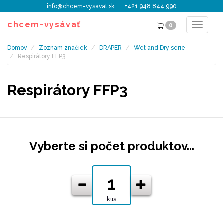
info@chcem-vysavat.sk
+421 948 844 990
chcem-vysávať
0
Toggle
navigat
Domov
Zoznam značiek
DRAPER
Wet and Dry serie
Respirátory FFP3
Respirátory FFP3
Vyberte si počet produktov...
kus