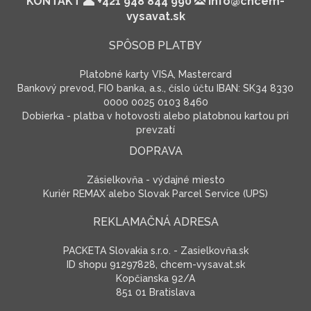
KONTAKT
+421 948 844 990
info@chcem-
vysavat.sk
SPÔSOB PLATBY
Platobné karty VISA, Mastercard
Bankový prevod, FIO banka, a.s., číslo účtu IBAN: SK34 8330
0000 0025 0103 8460
Dobierka - platba v hotovosti alebo platobnou kartou pri
prevzatí
DOPRAVA
Zásielkovňa - výdajné miesto
Kuriér REMAX alebo Slovak Parcel Service (UPS)
REKLAMAČNÁ ADRESA
PACKETA Slovakia s.r.o. - Zasielkovňa.sk
ID shopu 91297828, chcem-vysavat.sk
Kopčianska 92/A
851 01 Bratislava