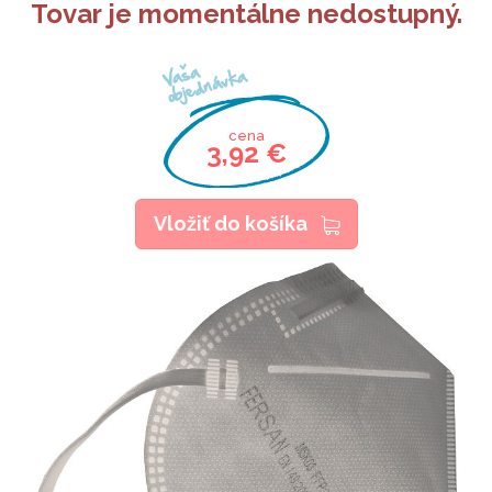
Tovar je momentálne nedostupný.
Vaša
objednávka
cena
3,92 €
Vložiť do košíka