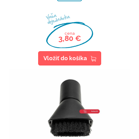
Vaša
objednávka
cena
3,80 €
Vložiť do košíka