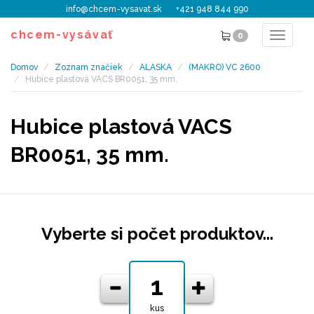
info@chcem-vysavat.sk
+421 948 844 990
chcem-vysávať
0
Toggle
navigat
Domov
Zoznam značiek
ALASKA
(MAKRO) VC 2600
Hubice plastová VACS BR0051, 35 mm.
Hubice plastová VACS
BR0051, 35 mm.
Vyberte si počet produktov...
kus