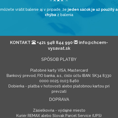
môžete vrátiť balenie aj v prípade, že
jeden sáčok je už použitý a
chýba
z balenia
KONTAKT
+421 948 844 990
info@chcem-
vysavat.sk
SPÔSOB PLATBY
Platobné karty VISA, Mastercard
Bankový prevod, FIO banka, a.s., číslo účtu IBAN: SK34 8330
0000 0025 0103 8460
Dobierka - platba v hotovosti alebo platobnou kartou pri
prevzatí
DOPRAVA
Zásielkovňa - výdajné miesto
Kuriér REMAX alebo Slovak Parcel Service (UPS)