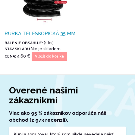
RÚRKA TELESKOPICKÁ 35 MM.
(1 ks)
BALENIE OBSAHUJE:
Nie je skladom
STAV SKLADU
4.60 €
CENA:
Vložiť do košíka
Overené našimi
zákazníkmi
Viac ako 95 % zákazníkov odporúča náš
obchod (z 973 recenzií).
Kúpila som tovar, ktorý som nikde nevedela nájsť.