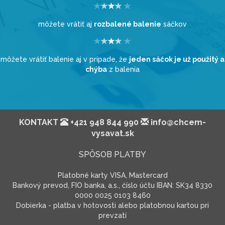
môžete vrátiť aj
rozbalené balenie
sáčkov
môžete vrátiť balenie aj v prípade, že
jeden sáčok je už použitý a
chýba
z balenia
KONTAKT
+421 948 844 990
info@chcem-
vysavat.sk
SPÔSOB PLATBY
Platobné karty VISA, Mastercard
Bankový prevod, FIO banka, a.s., číslo účtu IBAN: SK34 8330
0000 0025 0103 8460
Dobierka - platba v hotovosti alebo platobnou kartou pri
prevzatí