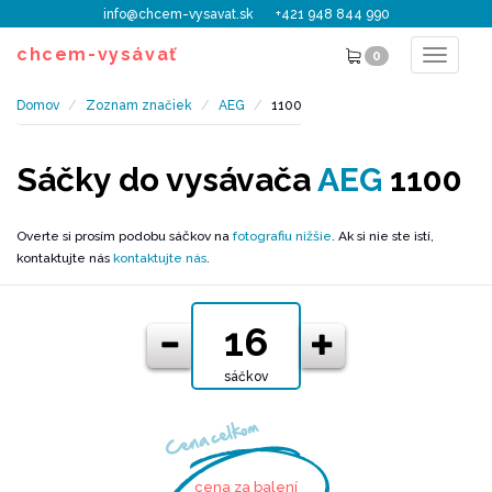
info@chcem-vysavat.sk
+421 948 844 990
chcem-vysávať
0
Toggle
navigat
Domov
Zoznam značiek
AEG
1100
Sáčky do vysávača
AEG
1100
Overte si prosím podobu sáčkov na
fotografiu nižšie
. Ak si nie ste istí,
kontaktujte nás
kontaktujte nás
.
sáčkov
Cena celkom
cena za balení