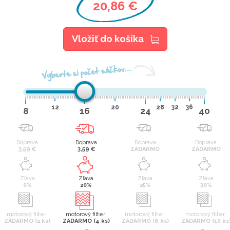
20,86 €
Vložiť do košíka
Vyberte si počet sáčkov…
12
20
28
32
36
8
16
24
40
Doprava
Doprava
Doprava
Doprava
3,59 €
3,59 €
ZADARMO
ZADARMO
Zľava
Zľava
Zľava
Zľava
0%
20%
25%
30%
motorový filter
motorový filter
motorový filter
motorový filter
ZADARMO (2 ks)
ZADARMO (4 ks)
ZADARMO (6 ks)
ZADARMO (10 ks