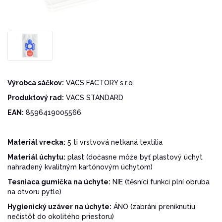
Výrobca sáčkov:
VACS FACTORY s.r.o.
Produktový rad:
VACS STANDARD
EAN:
8596419005566
Materiál vrecka:
5 ti vrstvová netkaná textília
Materiál úchytu:
plast (dočasne môže byť plastový úchyt
nahradený kvalitným kartónovým úchytom)
Tesniaca gumička na úchyte:
NIE (těsnící funkci plní obruba
na otvoru pytle)
Hygienický uzáver na úchyte:
ÁNO (zabráni preniknutiu
nečistôt do okolitého priestoru)