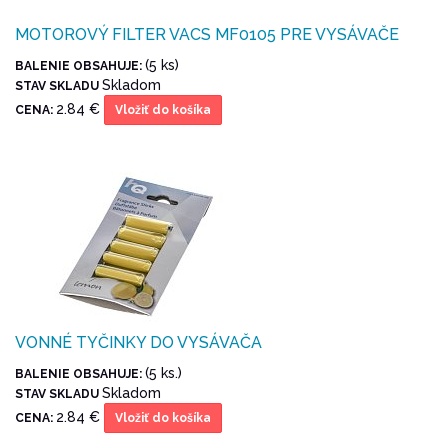
MOTOROVÝ FILTER VACS MF0105 PRE VYSÁVAČE
(5 ks)
BALENIE OBSAHUJE:
Skladom
STAV SKLADU
2.84 €
CENA:
Vložiť do košíka
VONNÉ TYČINKY DO VYSÁVAČA
(5 ks.)
BALENIE OBSAHUJE:
Skladom
STAV SKLADU
2.84 €
CENA:
Vložiť do košíka